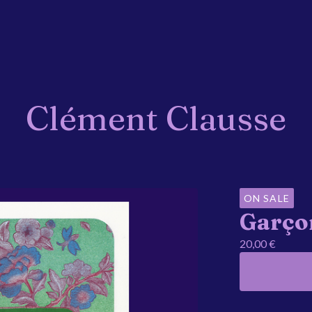
Clément Clausse
ON SALE
Garço
20,00
€